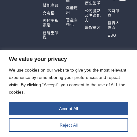
體
歷史沿革
儲能產品
儲能應
公司據點
即時訊
用
充電樁
及生產能
息
智能自
力
觸控平板
投資人
動化
電腦
廣錠徵才
專區
智能重訓
ESG
機
We value your privacy
廣錠股份有限公司 版權所有2026 © All rights reserved.
We use cookies on our website to give you the most relevant
網頁設計公司
：振作雲科技
experience by remembering your preferences and repeat
visits. By clicking “Accept”, you consent to the use of ALL the
cookies.
Accept All
Reject All