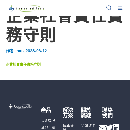
企業社會責任實
務守則
作者:
/
2023-06-12
rori
企業社會責任實務守則
產品
解決
關於
聯絡
方案
廣錠
我們
博弈機台
博弈硬
品牌故事
遊戲主機