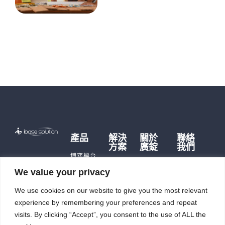
產品
解決
關於
聯絡
方案
廣錠
我們
博弈機台
博弈硬
品牌故事
遊戲主機
We value your privacy
體
歷史沿革
儲能產品
儲能應
We use cookies on our website to give you the most relevant
公司據點
即時訊
用
充電樁
及生產能
息
experience by remembering your preferences and repeat
智能自
力
觸控平板
投資人
動化
visits. By clicking “Accept”, you consent to the use of ALL the
電腦
廣錠徵才
專區