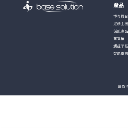
產品
博弈機
遊戲主
儲能產
充電樁
觸控平
智能重
廣錠股