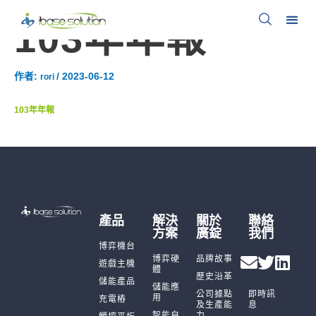
103年年報
作者:
/
2023-06-12
rori
103年年報
產品
解決
關於
聯絡
方案
廣錠
我們
博弈機台
博弈硬
品牌故事
遊戲主機
體
歷史沿革
儲能產品
儲能應
公司據點
即時訊
用
充電樁
及生產能
息
智能自
力