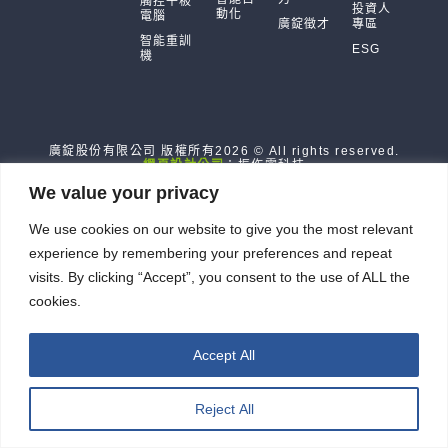
觸控平板
投資人
動化
電腦
廣錠徵才
專區
智能重訓
ESG
機
廣錠股份有限公司 版權所有2026 © All rights reserved.
網頁設計公司
：振作雲科技
We value your privacy
We use cookies on our website to give you the most relevant
experience by remembering your preferences and repeat
visits. By clicking “Accept”, you consent to the use of ALL the
cookies.
Accept All
Reject All