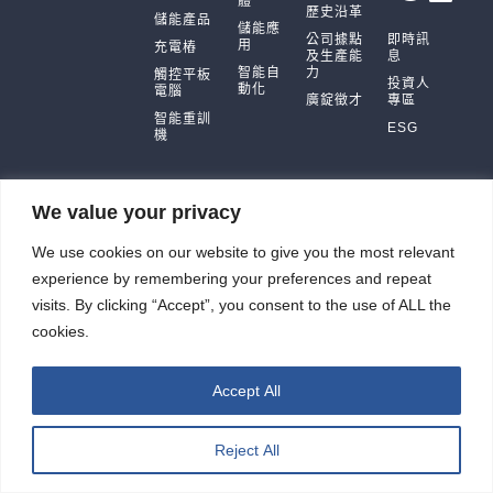
體
歷史沿革
儲能產品
儲能應
公司據點
即時訊
用
充電樁
及生產能
息
智能自
力
觸控平板
投資人
動化
電腦
廣錠徵才
專區
智能重訓
ESG
機
We value your privacy
廣錠股份有限公司 版權所有2026 © All rights reserved.
We use cookies on our website to give you the most relevant
網頁設計公司
：振作雲科技
experience by remembering your preferences and repeat
visits. By clicking “Accept”, you consent to the use of ALL the
cookies.
Accept All
Reject All