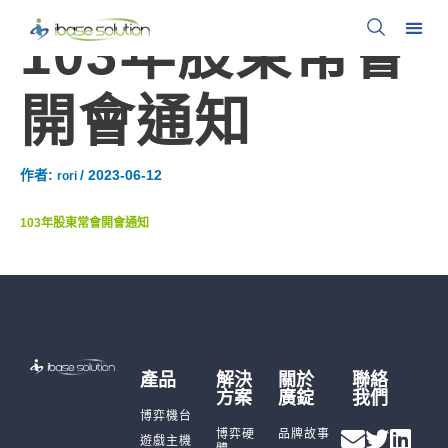
103年股東常會
開會通知
作者:
/
2023-06-12
rori
103年股東常會開會通知
產品
解決
關於
聯絡
方案
廣錠
我們
博弈機台
博弈硬
品牌故事
遊戲主機