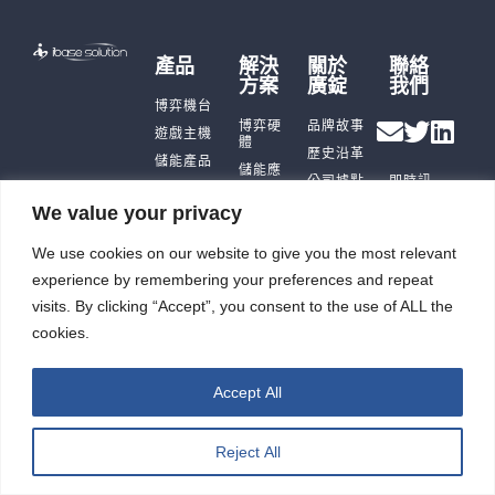
產品
解決
關於
聯絡
方案
廣錠
我們
博弈機台
博弈硬
品牌故事
遊戲主機
體
歷史沿革
儲能產品
儲能應
公司據點
即時訊
用
充電樁
及生產能
息
We value your privacy
智能自
力
觸控平板
投資人
動化
電腦
廣錠徵才
專區
We use cookies on our website to give you the most relevant
智能重訓
ESG
機
experience by remembering your preferences and repeat
visits. By clicking “Accept”, you consent to the use of ALL the
cookies.
廣錠股份有限公司 版權所有2026 © All rights reserved.
Accept All
網頁設計公司
：振作雲科技
Reject All