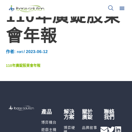
110年廣錠股東
會年報
作者:
/
2023-06-12
rori
110年廣錠股東會年報
產品
解決
關於
聯絡
方案
廣錠
我們
博弈機台
博弈硬
品牌故事
遊戲主機