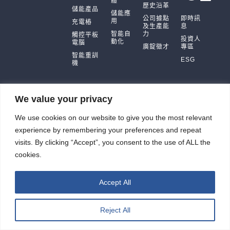
體
歷史沿革
儲能產品
儲能應
公司據點
即時訊
用
充電樁
及生產能
息
智能自
力
觸控平板
投資人
動化
電腦
廣錠徵才
專區
智能重訓
ESG
機
We value your privacy
廣錠股份有限公司 版權所有2026 © All rights reserved.
We use cookies on our website to give you the most relevant
網頁設計公司
：振作雲科技
experience by remembering your preferences and repeat
visits. By clicking “Accept”, you consent to the use of ALL the
cookies.
Accept All
Reject All