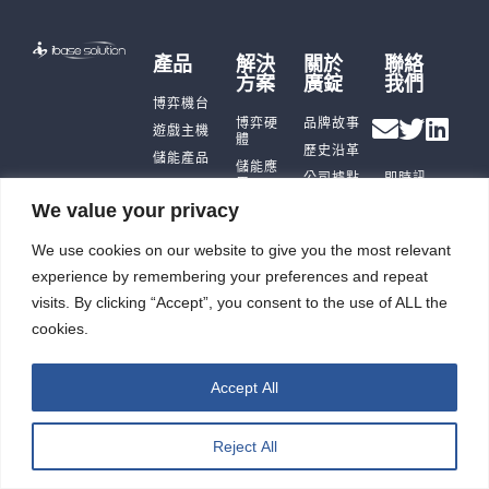
產品
解決
關於
聯絡
方案
廣錠
我們
博弈機台
博弈硬
品牌故事
遊戲主機
體
歷史沿革
儲能產品
儲能應
公司據點
即時訊
用
充電樁
及生產能
息
We value your privacy
智能自
力
觸控平板
投資人
動化
電腦
廣錠徵才
專區
We use cookies on our website to give you the most relevant
智能重訓
ESG
機
experience by remembering your preferences and repeat
visits. By clicking “Accept”, you consent to the use of ALL the
cookies.
廣錠股份有限公司 版權所有2026 © All rights reserved.
Accept All
網頁設計公司
：振作雲科技
Reject All