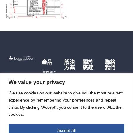
產品
解決
關於
聯絡
方案
廣錠
我們
博弈機台
博弈硬
品牌故事
遊戲主機
We value your privacy
體
歷史沿革
儲能產品
儲能應
We use cookies on our website to give you the most relevant
公司據點
即時訊
用
充電樁
及生產能
息
experience by remembering your preferences and repeat
智能自
力
觸控平板
投資人
動化
visits. By clicking “Accept”, you consent to the use of ALL the
電腦
廣錠徵才
專區
cookies.
智能重訓
ESG
機
Accept All