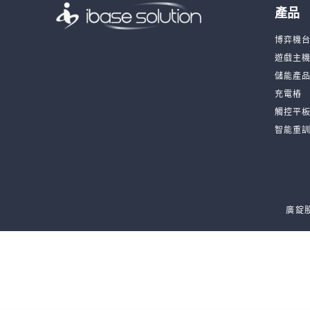
產品
博弈機
遊戲主
儲能產
充電樁
觸控平
智能重
廣錠股