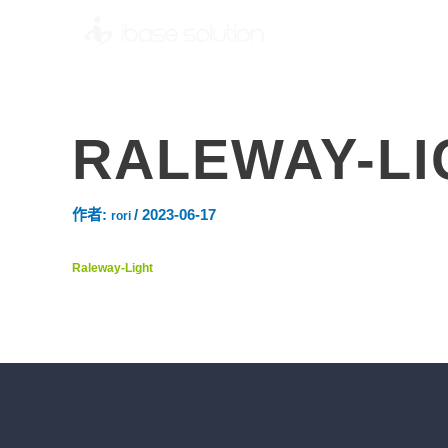
RALEWAY-LI
作者:
/
2023-06-17
rori
Raleway-Light