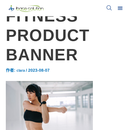
FITNESS
PRODUCT
BANNER
作者:
/
2023-08-07
clara