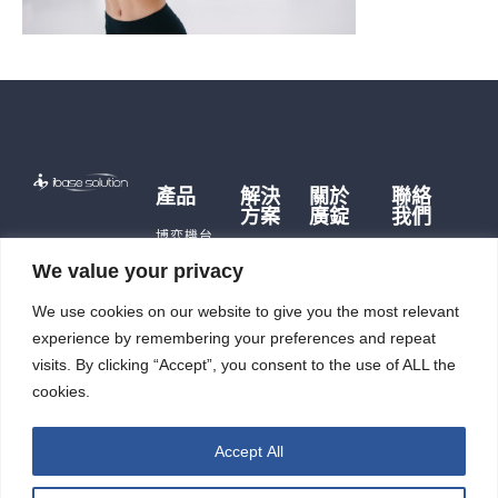
產品
解決
關於
聯絡
方案
廣錠
我們
博弈機台
博弈硬
品牌故事
遊戲主機
We value your privacy
體
歷史沿革
儲能產品
儲能應
We use cookies on our website to give you the most relevant
公司據點
即時訊
用
充電樁
及生產能
息
experience by remembering your preferences and repeat
智能自
力
觸控平板
投資人
動化
visits. By clicking “Accept”, you consent to the use of ALL the
電腦
廣錠徵才
專區
cookies.
智能重訓
ESG
機
Accept All