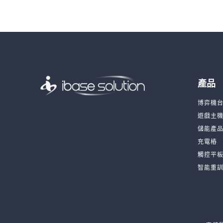
產品
博弈機
遊戲主
儲能產
充電樁
觸控平
智能重