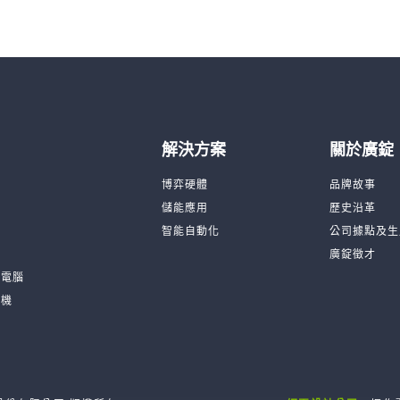
解決方案
關於廣錠
台
博弈硬體
品牌故事
機
儲能應用
歷史沿革
品
智能自動化
公司據點及生
廣錠徵才
板電腦
訓機