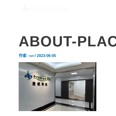
ABOUT-PLA
作者:
/
2023-06-05
rori