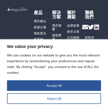
產品
解決
關於
聯絡
方案
廣錠
我們
博弈機台
博弈硬
品牌故事
遊戲主機
體
歷史沿革
儲能產品
儲能應
公司據點
即時訊
用
充電樁
及生產能
息
智能自
力
觸控平板
We value your privacy
投資人
動化
電腦
廣錠徵才
專區
We use cookies on our website to give you the most relevant
智能重訓
ESG
機
experience by remembering your preferences and repeat
visits. By clicking “Accept”, you consent to the use of ALL the
cookies.
廣錠股份有限公司 版權所有2026 © All rights reserved.
網頁設計公司
：振作雲科技
Accept All
Reject All