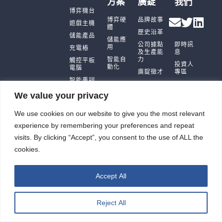
方案
廣錠
我們
博弈機台
博弈硬
品牌故事
遊戲主機
體
歷史沿革
儲能產品
儲能應
公司據點
即時訊
用
充電樁
及生產能
息
智能自
力
觸控平板
投資人
動化
電腦
廣錠徵才
專區
智能重訓
ESG
機
We value your privacy
We use cookies on our website to give you the most relevant
experience by remembering your preferences and repeat
廣錠股份有限公司 版權所有2026 © All rights reserved.
visits. By clicking “Accept”, you consent to the use of ALL the
網頁設計公司
：振作雲科技
cookies.
Accept All
Reject All