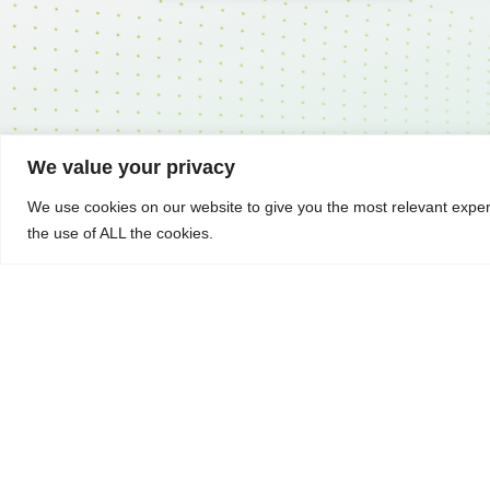
We value your privacy
We use cookies on our website to give you the most relevant exper
the use of ALL the cookies.
產品
博弈機
遊戲主
儲能產
充電樁
觸控平
智能重