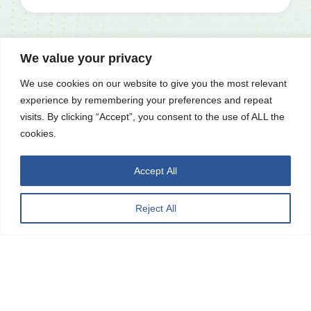
We value your privacy
We use cookies on our website to give you the most relevant
experience by remembering your preferences and repeat
visits. By clicking “Accept”, you consent to the use of ALL the
cookies.
產品
解決
關於
聯絡
方案
廣錠
我們
博弈機台
Accept All
博弈硬
品牌故事
遊戲主機
體
歷史沿革
儲能產品
儲能應
Reject All
公司據點
即時訊
用
充電樁
及生產能
息
智能自
力
觸控平板
投資人
動化
電腦
廣錠徵才
專區
智能重訓
ESG
機