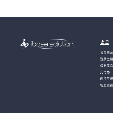
產品
博弈機
遊戲主
儲能產
充電樁
觸控平
智能重