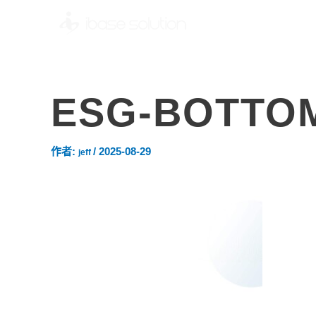
ESG-BOTTO
作者:
/
2025-08-29
jeff