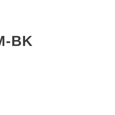
產品
解決方案
關於廣錠
最新消息
M-BK