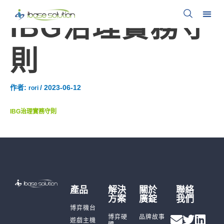
IBG治理實務守
則
作者:
/
2023-06-12
rori
IBG治理實務守則
產品
解決
關於
聯絡
方案
廣錠
我們
博弈機台
博弈硬
品牌故事
遊戲主機