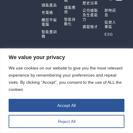
體
歷史沿革
儲能產品
儲能應
公司據點
即時訊
用
充電樁
及生產能
息
智能自
力
觸控平板
投資人
動化
電腦
廣錠徵才
專區
智能重訓
ESG
機
We value your privacy
廣錠股份有限公司 版權所有2026 © All rights reserved.
We use cookies on our website to give you the most relevant
網頁設計公司
：振作雲科技
experience by remembering your preferences and repeat
visits. By clicking “Accept”, you consent to the use of ALL the
cookies.
Accept All
Reject All