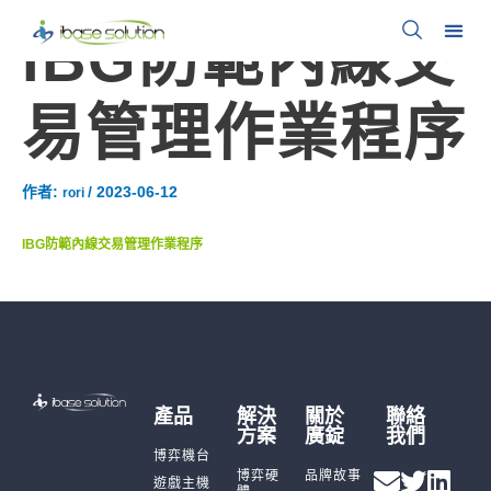
IBG防範內線交
易管理作業程序
作者:
/
2023-06-12
rori
IBG防範內線交易管理作業程序
產品
解決
關於
聯絡
方案
廣錠
我們
博弈機台
博弈硬
品牌故事
遊戲主機