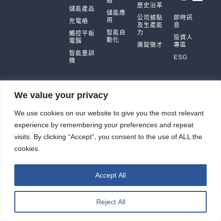
體
歷史沿革
儲能產品
儲能應
公司據點
即時訊
用
充電樁
及生產能
息
智能自
力
觸控平板
投資人
動化
電腦
廣錠徵才
專區
智能重訓
ESG
機
We value your privacy
廣錠股份有限公司 版權所有2026 © All rights reserved.
We use cookies on our website to give you the most relevant
網頁設計公司
：振作雲科技
experience by remembering your preferences and repeat
visits. By clicking “Accept”, you consent to the use of ALL the
cookies.
Accept All
Reject All