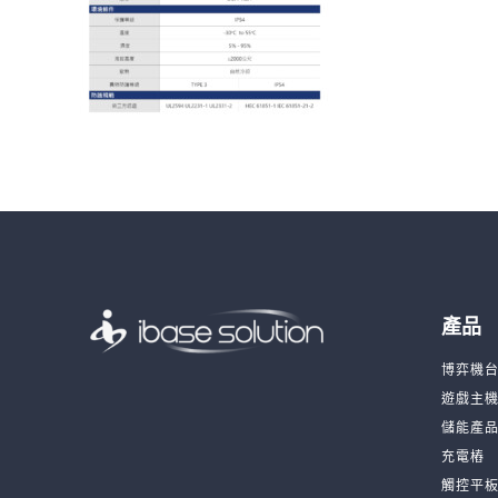
產品
博弈機
遊戲主
儲能產
充電樁
觸控平