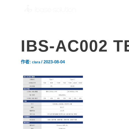
IBS-AC002 
作者:
/
2023-08-04
clara