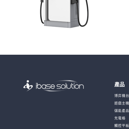
產品
博弈機
遊戲主
儲能產
充電樁
觸控平