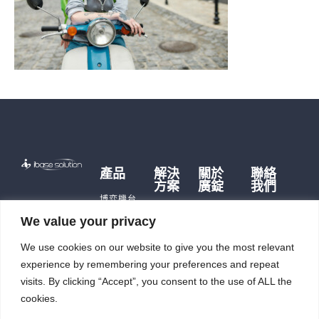
產品
解決
關於
聯絡
方案
廣錠
我們
博弈機台
博弈硬
品牌故事
遊戲主機
We value your privacy
體
歷史沿革
儲能產品
儲能應
We use cookies on our website to give you the most relevant
公司據點
即時訊
用
充電樁
及生產能
息
experience by remembering your preferences and repeat
智能自
力
觸控平板
投資人
動化
visits. By clicking “Accept”, you consent to the use of ALL the
電腦
廣錠徵才
專區
cookies.
智能重訓
ESG
機