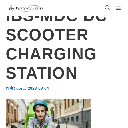
IBS-MDC DC
SCOOTER
CHARGING
STATION
作者:
/
2023-08-04
clara