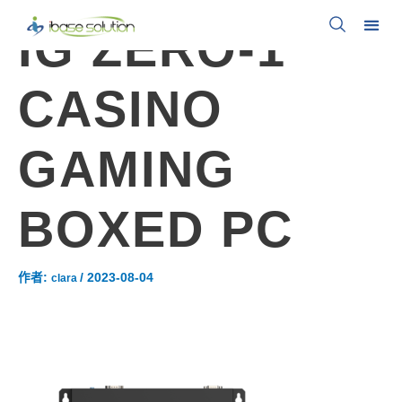
IG ZERO-1
CASINO
GAMING
BOXED PC
作者:
/
2023-08-04
clara