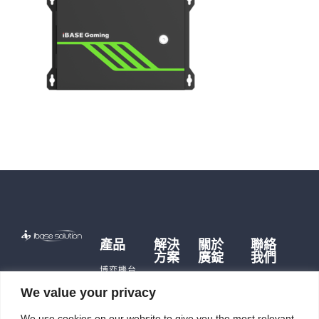
產品
解決
關於
聯絡
方案
廣錠
我們
博弈機台
博弈硬
品牌故事
遊戲主機
We value your privacy
體
歷史沿革
儲能產品
儲能應
We use cookies on our website to give you the most relevant
公司據點
即時訊