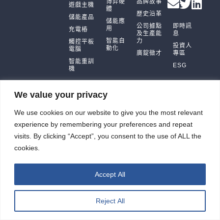
博弈硬
品牌故事
遊戲主機
體
歷史沿革
儲能產品
儲能應
公司據點
即時訊
用
充電樁
及生產能
息
智能自
力
觸控平板
投資人
動化
電腦
廣錠徵才
專區
智能重訓
ESG
機
We value your privacy
We use cookies on our website to give you the most relevant
廣錠股份有限公司 版權所有2026 © All rights reserved.
網頁設計公司
：振作雲科技
experience by remembering your preferences and repeat
visits. By clicking “Accept”, you consent to the use of ALL the
cookies.
Accept All
Reject All