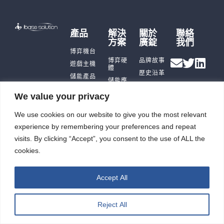
產品
解決
關於
聯絡
方案
廣錠
我們
博弈機台
博弈硬
品牌故事
遊戲主機
體
歷史沿革
儲能產品
儲能應
公司據點
即時訊
用
充電樁
及生產能
息
We value your privacy
智能自
力
觸控平板
投資人
動化
電腦
廣錠徵才
專區
We use cookies on our website to give you the most relevant
智能重訓
ESG
experience by remembering your preferences and repeat
機
visits. By clicking “Accept”, you consent to the use of ALL the
cookies.
廣錠股份有限公司 版權所有2026 © All rights reserved.
Accept All
網頁設計公司
：振作雲科技
Reject All