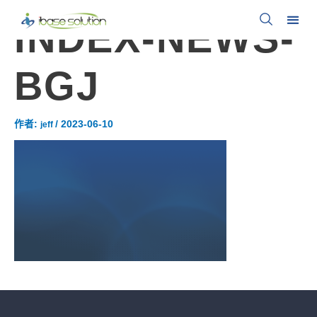
INDEX-NEWS-
BGJ
作者:
/
2023-06-10
jeff