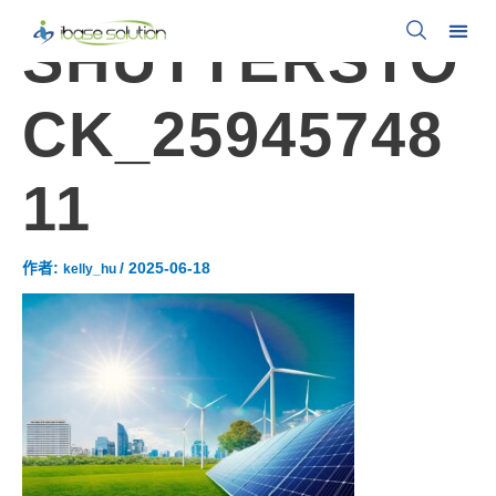
SHUTTERSTO
CK_25945748
11
作者:
/
2025-06-18
kelly_hu