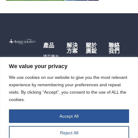
產品
解決
關於
聯絡
方案
廣錠
我們
博弈機台
博弈硬
品牌故事
遊戲主機
We value your privacy
體
歷史沿革
儲能產品
儲能應
We use cookies on our website to give you the most relevant
公司據點
即時訊
用
充電樁
及生產能
息
experience by remembering your preferences and repeat
智能自
力
觸控平板
投資人
動化
visits. By clicking “Accept”, you consent to the use of ALL the
電腦
廣錠徵才
專區
cookies.
智能重訓
ESG
機
Accept All
Reject All
廣錠股份有限公司 版權所有2026 © All rights reserved.