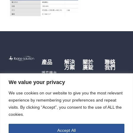
產品
解決
關於
聯絡
方案
廣錠
我們
博弈機台
博弈硬
品牌故事
遊戲主機
We value your privacy
體
歷史沿革
儲能產品
儲能應
We use cookies on our website to give you the most relevant
公司據點
即時訊
用
充電樁
及生產能
息
experience by remembering your preferences and repeat
智能自
力
觸控平板
投資人
動化
visits. By clicking “Accept”, you consent to the use of ALL the
電腦
廣錠徵才
專區
cookies.
智能重訓
ESG
機
Accept All