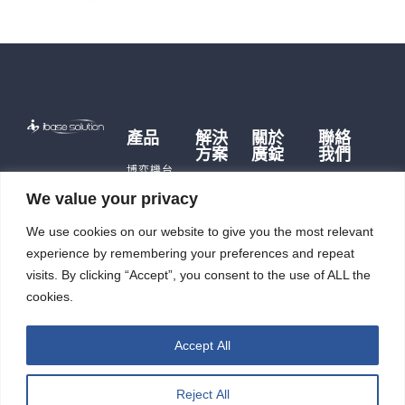
產品
解決
關於
聯絡
方案
廣錠
我們
博弈機台
博弈硬
品牌故事
遊戲主機
We value your privacy
體
歷史沿革
儲能產品
儲能應
We use cookies on our website to give you the most relevant
公司據點
即時訊
用
充電樁
及生產能
息
experience by remembering your preferences and repeat
智能自
力
觸控平板
投資人
動化
visits. By clicking “Accept”, you consent to the use of ALL the
電腦
廣錠徵才
專區
cookies.
智能重訓
ESG
機
Accept All
Reject All
廣錠股份有限公司 版權所有2026 © All rights reserved.