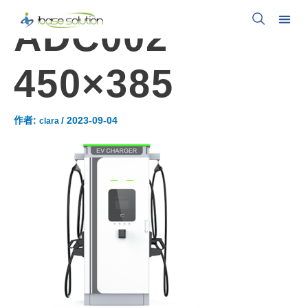
ADC002
450×385
作者:
/
2023-09-04
clara