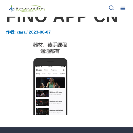
FINO APP CN
作者:
/
2023-08-07
clara