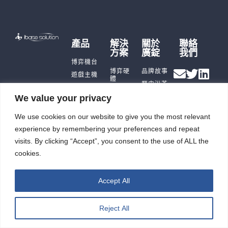
產品
解決
關於
聯絡
方案
廣錠
我們
博弈機台
博弈硬
品牌故事
遊戲主機
體
歷史沿革
儲能產品
儲能應
We value your privacy
公司據點
即時訊
用
充電樁
及生產能
息
智能自
力
觸控平板
We use cookies on our website to give you the most relevant
投資人
動化
電腦
廣錠徵才
專區
experience by remembering your preferences and repeat
智能重訓
ESG
visits. By clicking “Accept”, you consent to the use of ALL the
機
cookies.
Accept All
廣錠股份有限公司 版權所有2026 © All rights reserved.
網頁設計公司
：振作雲科技
Reject All