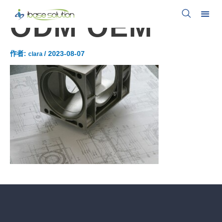
ODM OEM
作者:
/
2023-08-07
clara