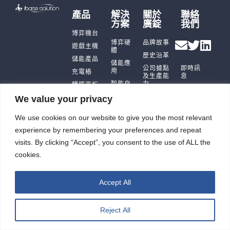
產品
解決
關於
聯絡
方案
廣錠
我們
博弈機台
博弈硬
品牌故事
遊戲主機
體
歷史沿革
儲能產品
儲能應
公司據點
即時訊
用
充電樁
及生產能
息
智能自
力
觸控平板
投資人
動化
電腦
廣錠徵才
專區
We value your privacy
智能重訓
ESG
機
We use cookies on our website to give you the most relevant
experience by remembering your preferences and repeat
visits. By clicking “Accept”, you consent to the use of ALL the
cookies.
廣錠股份有限公司 版權所有2026 © All rights reserved.
網頁設計公司
：振作雲科技
Accept All
Reject All