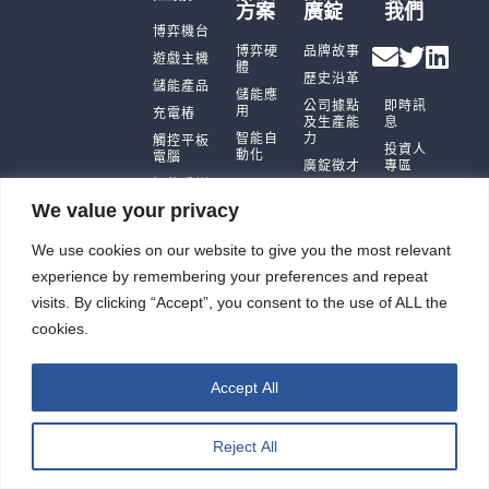
方案
廣錠
我們
博弈機台
博弈硬
品牌故事
遊戲主機
體
歷史沿革
儲能產品
儲能應
公司據點
即時訊
用
充電樁
及生產能
息
智能自
力
觸控平板
投資人
動化
電腦
廣錠徵才
專區
智能重訓
ESG
機
We value your privacy
We use cookies on our website to give you the most relevant
experience by remembering your preferences and repeat
visits. By clicking “Accept”, you consent to the use of ALL the
廣錠股份有限公司 版權所有2026 © All rights reserved.
網頁設計公司
：振作雲科技
cookies.
Accept All
Reject All