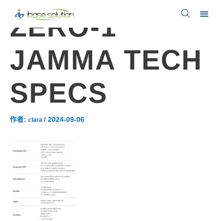
ZERO-1
JAMMA TECH
SPECS
作者:
/
2024-09-06
clara