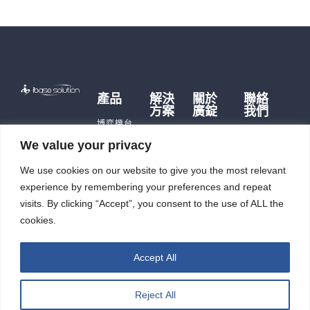
產品
解決
關於
聯絡
方案
廣錠
我們
博弈機台
博弈硬
品牌故事
遊戲主機
We value your privacy
體
歷史沿革
儲能產品
儲能應
We use cookies on our website to give you the most relevant
公司據點
即時訊
用
充電樁
及生產能
息
experience by remembering your preferences and repeat
智能自
力
觸控平板
投資人
動化
visits. By clicking “Accept”, you consent to the use of ALL the
電腦
廣錠徵才
專區
cookies.
智能重訓
ESG
機
Accept All
Reject All
廣錠股份有限公司 版權所有2026 © All rights reserved.
網頁設計公司
：振作雲科技