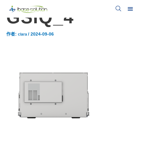
GSIQ_4
作者:
/
2024-09-06
clara