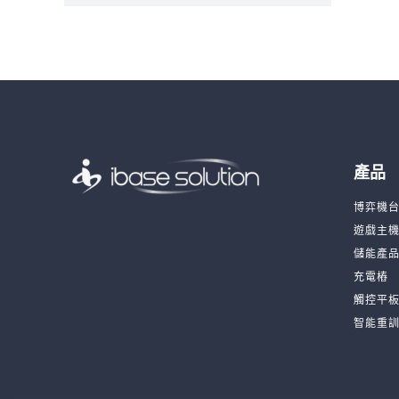
產品
博弈機
遊戲主
儲能產
充電樁
觸控平
智能重