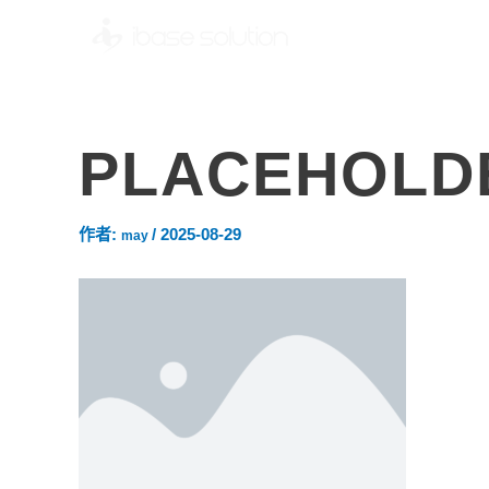
PLACEHOLD
作者:
/
2025-08-29
may