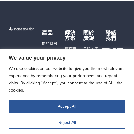
產品
解決
關於
聯絡
方案
廣錠
我們
博弈機台
博弈硬
品牌故事
遊戲主機
體
歷史沿革
We value your privacy
儲能產品
儲能應
公司據點
即時訊
用
充電樁
We use cookies on our website to give you the most relevant
及生產能
息
智能自
力
觸控平板
experience by remembering your preferences and repeat
投資人
動化
電腦
廣錠徵才
專區
visits. By clicking “Accept”, you consent to the use of ALL the
智能重訓
ESG
cookies.
機
Accept All
廣錠股份有限公司 版權所有2026 © All rights reserved.
Reject All
網頁設計公司
：振作雲科技