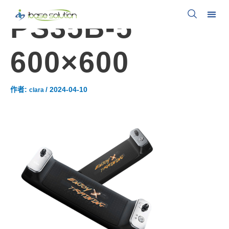
PS35B-5
600×600
作者:
/
2024-04-10
clara