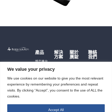
產品
解決
關於
聯絡
方案
廣錠
我們
博弈機台
博弈硬
品牌故事
遊戲主機
We value your privacy
體
歷史沿革
儲能產品
儲能應
We use cookies on our website to give you the most relevant
公司據點
即時訊
用
充電樁
及生產能
息
experience by remembering your preferences and repeat
智能自
力
觸控平板
投資人
動化
visits. By clicking “Accept”, you consent to the use of ALL the
電腦
廣錠徵才
專區
cookies.
智能重訓
ESG
機
Accept All