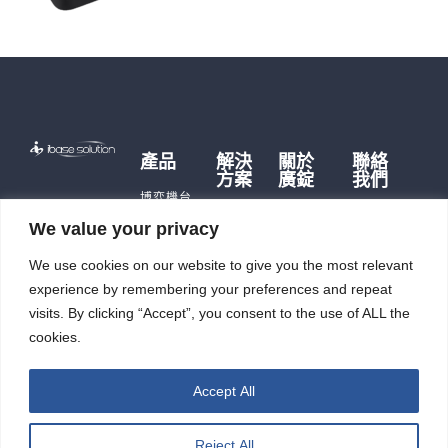
產品
解決
關於
聯絡
方案
廣錠
我們
博弈機台
博弈硬
品牌故事
遊戲主機
We value your privacy
體
歷史沿革
儲能產品
儲能應
We use cookies on our website to give you the most relevant
公司據點
即時訊
用
充電樁
及生產能
息
experience by remembering your preferences and repeat
智能自
力
觸控平板
投資人
動化
visits. By clicking “Accept”, you consent to the use of ALL the
電腦
廣錠徵才
專區
cookies.
智能重訓
ESG
機
Accept All
Reject All