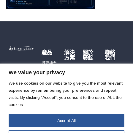
產品
解決
關於
聯絡
方案
廣錠
我們
博弈機台
博弈硬
品牌故事
遊戲主機
We value your privacy
體
歷史沿革
儲能產品
儲能應
We use cookies on our website to give you the most relevant
公司據點
即時訊
用
充電樁
及生產能
息
experience by remembering your preferences and repeat
智能自
力
觸控平板
投資人
動化
visits. By clicking “Accept”, you consent to the use of ALL the
電腦
廣錠徵才
專區
cookies.
智能重訓
ESG
機
Accept All