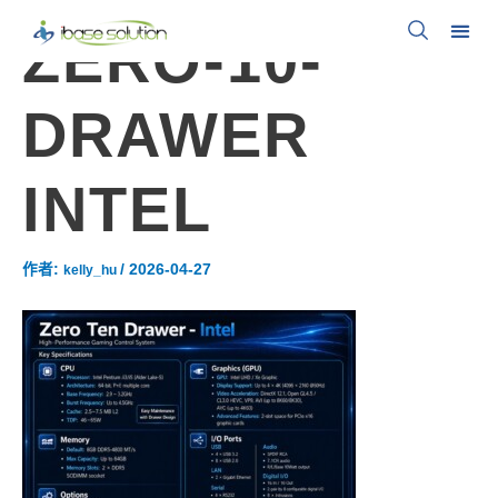
ZERO-10-
DRAWER
INTEL
作者:
/
2026-04-27
kelly_hu